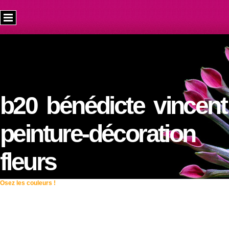
b
20 bénédicte vincent
peinture-décoration
fleurs
Osez les couleurs !